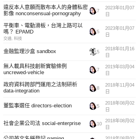
違反本人意願而散布本人的身體私密
2023年01月07
7
影像 nonconsensual-pornography
日
平衡車、電動滑板，台灣上路可以
2023年01月07
嗎？ EPAMD
5
日
交通
,
科技
2018年01月16
金融監理沙盒 sandbox
5
日
無人載具科技創新實驗條例
2019年03月04
7
uncrewed-vehicle
日
政府資料跨部門運用之法制研析
2018年11月04
8
data-integration
日
2018年08月02
董監事選任 directors-election
5
日
2018年08月02
社會企業公司法 social-enterprise
10
日
公司英文名稱登記 naming
2018年08月02