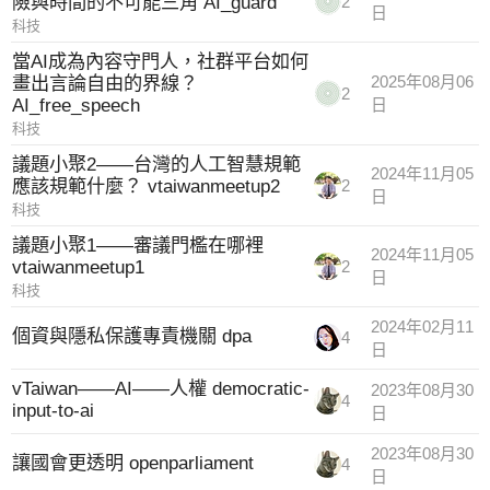
險與時間的不可能三角 AI_guard
2
日
科技
當AI成為內容守門人，社群平台如何
畫出言論自由的界線？
2025年08月06
2
AI_free_speech
日
科技
議題小聚2——台灣的人工智慧規範
2024年11月05
應該規範什麼？ vtaiwanmeetup2
2
日
科技
議題小聚1——審議門檻在哪裡
2024年11月05
vtaiwanmeetup1
2
日
科技
2024年02月11
個資與隱私保護專責機關 dpa
4
日
vTaiwan——AI——人權 democratic-
2023年08月30
4
input-to-ai
日
2023年08月30
讓國會更透明 openparliament
4
日