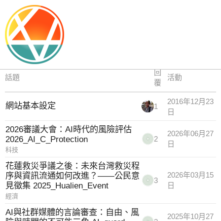
meta
回
話題
活動
覆
2016年12月23
網站基本設定
1
日
2026審議大會：AI時代的風險評估
2026年06月27
2026_AI_C_Protection
2
日
科技
花蓮救災爭議之後：未來台灣救災程
序與資訊流通如何改進？——公民意
2026年03月15
3
見徵集 2025_Hualien_Event
日
經濟
AI與社群媒體的言論審查：自由、風
2025年10月27